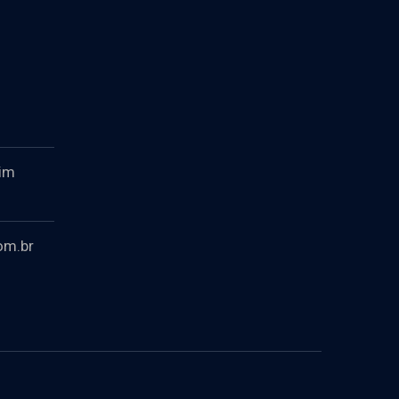
dim
om.br