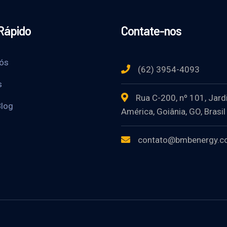
Rápido
Contate-nos
ós
(62) 3954-4093
s
Rua C-200, nº 101, Jar
log
América, Goiânia, GO, Brasil
contato@bmbenergy.c